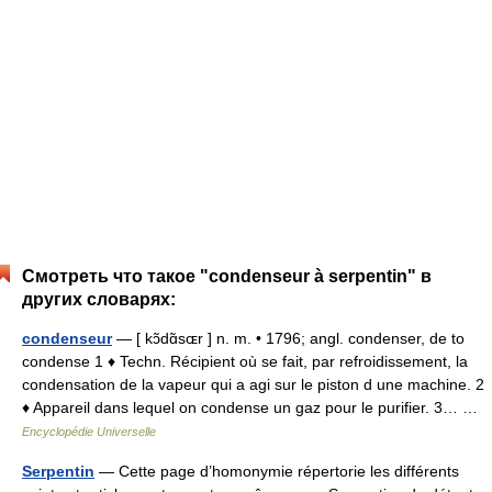
Смотреть что такое "condenseur à serpentin" в
других словарях:
condenseur
— [ kɔ̃dɑ̃sɶr ] n. m. • 1796; angl. condenser, de to
condense 1 ♦ Techn. Récipient où se fait, par refroidissement, la
condensation de la vapeur qui a agi sur le piston d une machine. 2
♦ Appareil dans lequel on condense un gaz pour le purifier. 3… …
Encyclopédie Universelle
Serpentin
— Cette page d’homonymie répertorie les différents