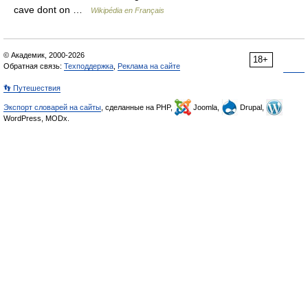
cave dont on …
Wikipédia en Français
© Академик, 2000-2026
18+
Обратная связь:
Техподдержка
,
Реклама на сайте
👣 Путешествия
Экспорт словарей на сайты
, сделанные на PHP,
Joomla,
Drupal,
WordPress, MODx.