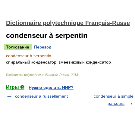
Dictionnaire polytechnique Français-Russe
condenseur à serpentin
Толкование
Перевод
condenseur à serpentin
спиральный конденсатор, змеевиковый конденсатор
Dictionnaire polytechnique Français-Russe
.
2013
.
Игры ⚽
Нужно сделать НИР?
condenseur à ruissellement
condenseur à simple
parcours