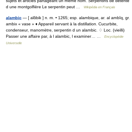
sujets et articles partageant un même nom. Serpentins de détente
d une montgolfière Le serpentin peut …
Wikipédia en Français
alambic
— [ alɑ̃bik ] n. m. • 1265; esp. alambique, ar. al ambîq, gr.
ambix « vase » ♦ Appareil servant à la distillation. Cucurbite,
condenseur, manomètre, serpentin d un alambic. ♢ Loc. (vieilli)
Passer une affaire par, à l alambic, l examiner… …
Encyclopédie
Universelle